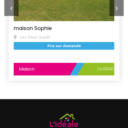
‹
›
maison Sophie
Les Deux Oueds
Prix sur demande
Maison
LV.0040