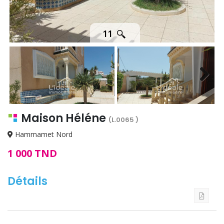
11
Next
Maison Héléne
(L.0065 )
Hammamet Nord
1 000 TND
Détails