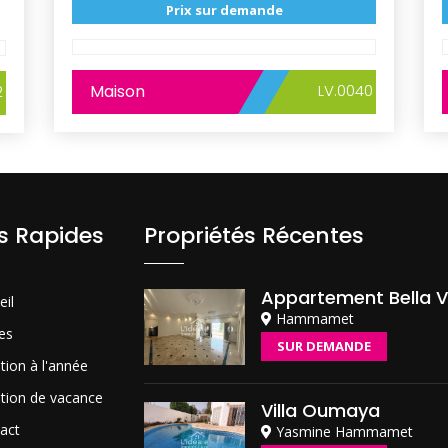
Prix sur demande
Maison
LV.0040
2
ns Rapides
Propriétés Récentes
Appartement Bella V
eil
Hammamet
es
SUR DEMANDE
tion à l'année
tion de vacance
Villa Oumaya
act
Yasmine Hammamet