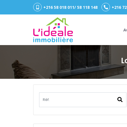
+216 58 018 011/ 58 118 148
+216 72
A
L