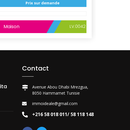
Prix sur demande
Maison
LV.0042
Contact
ita
Avenue Abou Dhabi Mrezgua,
8050 Hammamet Tunisie
immoideale@gmail.com
+216 58 018 011/ 58 118 148