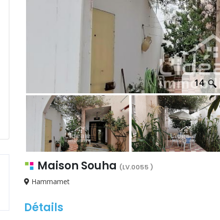
14
Maison Souha
(LV.0055 )
Hammamet
Détails