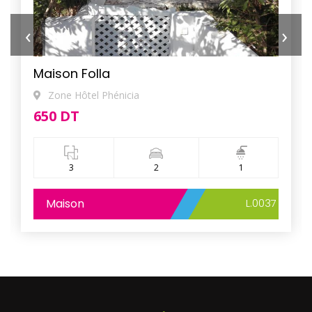
‹
›
Maison Folla
Zone Hôtel Phénicia
650 DT
3
2
1
Maison
L.0037