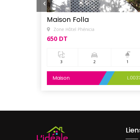
‹
Maison Folla
Zone Hôtel Phénicia
650 DT
1
3
2
1
L.0036
Maison
L.003
Lie