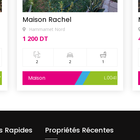
Maison Rachel
Hammamet Nord
1 200 DT
2
2
1
7
Maison
L.0041
ns Rapides
Propriétés Récentes