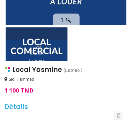
1
Local Yasmine
(L.00190 )
Sidi Hammed
1 100 TND
Détails