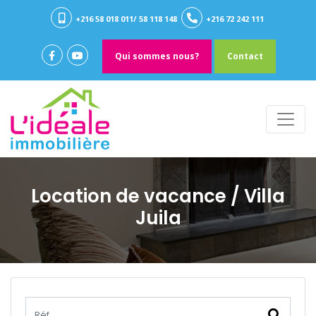
+216 58 018 011/ 58 118 148
+216 72 242 111
Qui sommes nous?
Contact
Location de vacance
/ Villa
Juila