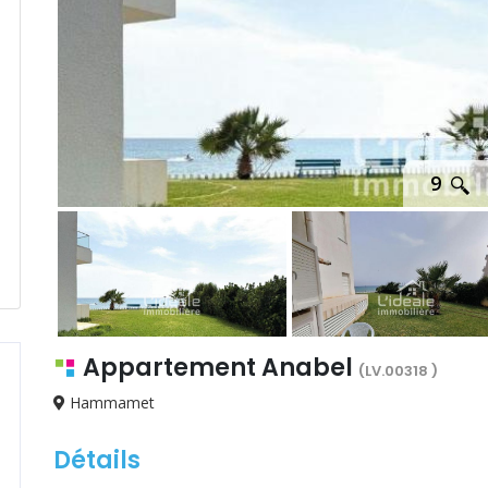
9
Appartement Anabel
(LV.00318 )
Hammamet
Détails