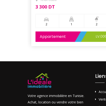
3 300 DT
1
2
1
2
LV.005
Appartement
LV.00
Lie
Accu
Votre agence immobilière en Tunisie.
Vent
Achat, location ou vendre votre bien