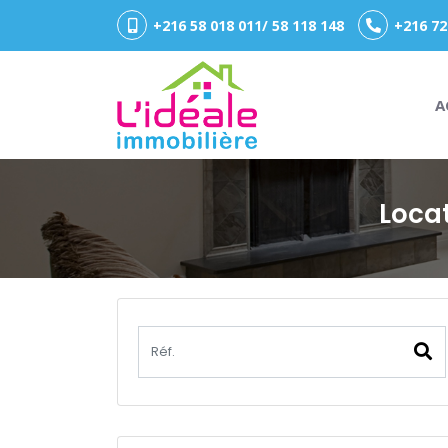
+216 58 018 011/ 58 118 148
+216 72
A
Loca