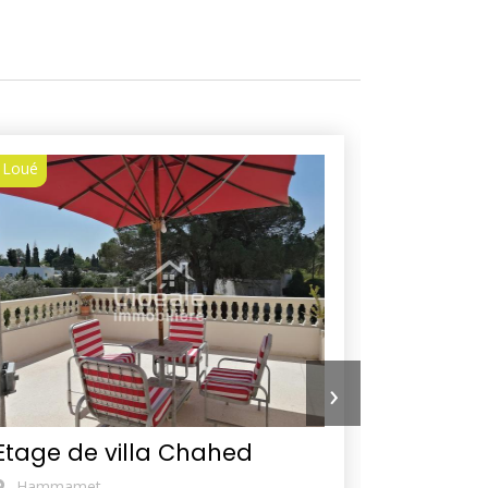
Loué
Loué
›
Etage de villa Chahed
Appart
Hammamet