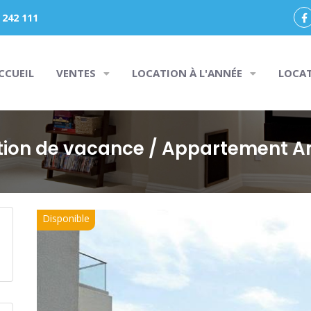
 242 111
CCUEIL
VENTES
LOCATION À L'ANNÉE
LOCA
tion de vacance
/ Appartement A
Disponible