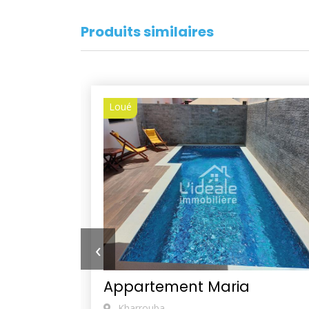
Produits similaires
Loué
‹
Appartement Maria
Kharrouba