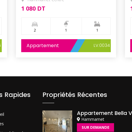
1 080 DT
2
1
1
6
Appartement
LV.0034
ns Rapides
Propriétés Récentes
Appartement Bella V
eil
Hammamet
es
SUR DEMANDE