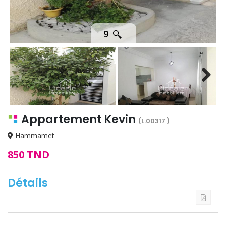
9
Next
Appartement Kevin
(L.00317 )
Hammamet
850 TND
Détails