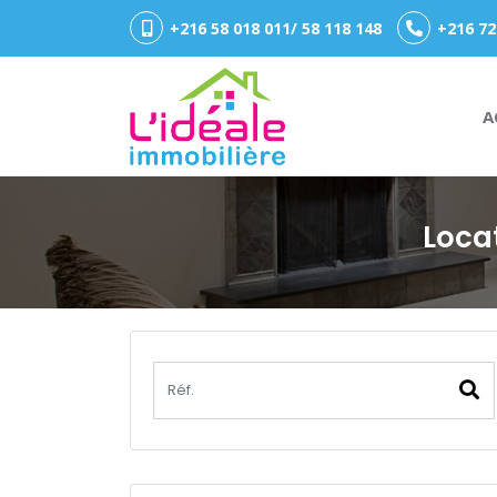
+216 58 018 011/ 58 118 148
+216 72
A
Loca