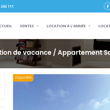
 242 111
CCUEIL
VENTES
LOCATION À L'ANNÉE
LOCA
tion de vacance
/ Appartement So
Disponible