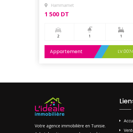
Hammamet
1 500 DT
1
2
1
1
LV.0034
Appartement
LV.007
Lie
Accu
Votre agence immobilière en Tunisie.
Vent