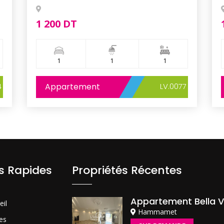
1 200 DT
1
1
1
4
Appartement
LV.0077
ns Rapides
Propriétés Récentes
Appartement Bella V
eil
Hammamet
es