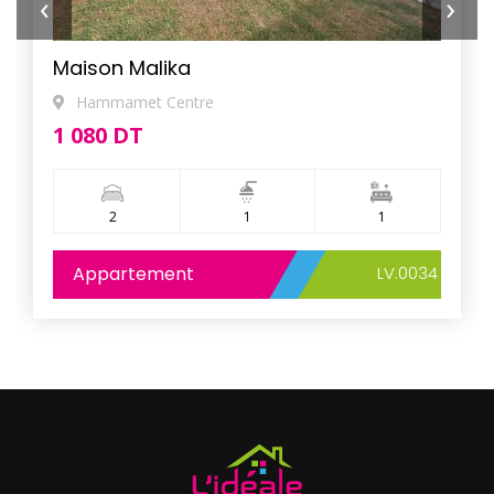
‹
›
Maison Malika
Hammamet Centre
1 080 DT
2
1
1
Appartement
LV.0034