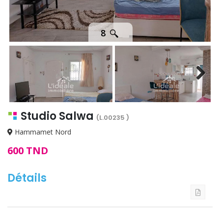
8
Next
Studio Salwa
(L.00235 )
Hammamet Nord
600 TND
Détails