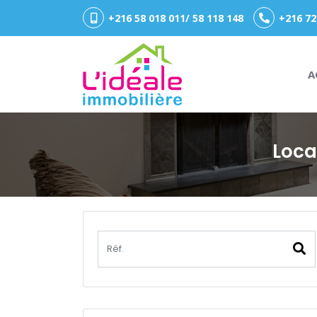
+216 58 018 011/ 58 118 148
+216 72
A
Loca