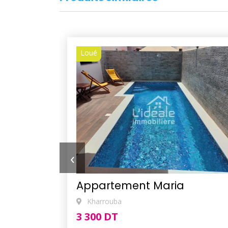
Loué
‹
Appartement Maria
Kharrouba
3 300 DT