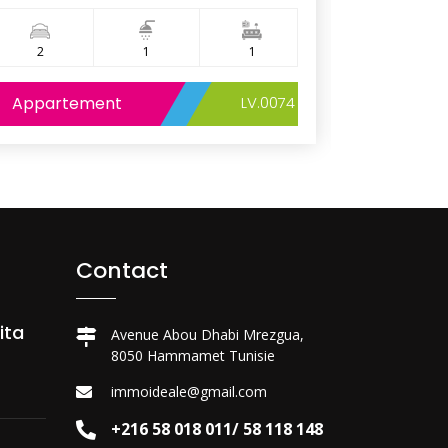
2
1
1
1
Appartement
LV.0074
Appart
Contact
ita
Avenue Abou Dhabi Mrezgua,
8050 Hammamet Tunisie
immoideale@gmail.com
+216 58 018 011/ 58 118 148