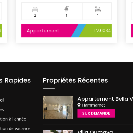
2
1
1
6
Appartement
LV.0034
ns Rapides
Propriétés Récentes
Appartement Bella V
eil
Hammamet
es
SUR DEMANDE
tion à l'année
tion de vacance
Villa Oumaya