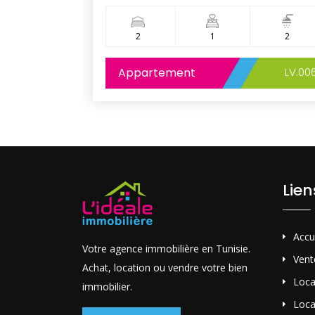
1
2
1
2
LV.005
Appartement
LV.00
Lie
Accu
Votre agence immobilière en Tunisie.
Vent
Achat, location ou vendre votre bien
Loca
immobilier.
Loca