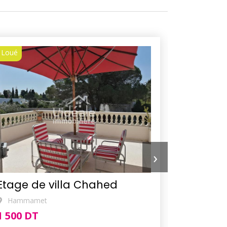
Loué
Loué
›
Etage de villa Chahed
Appart
Hammamet
1 500 DT
1 200 DT